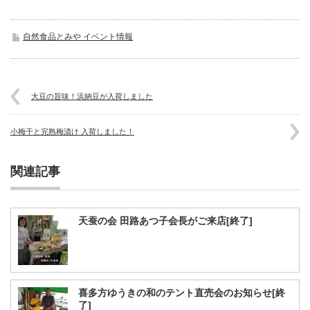
自然食品とみや イベント情報
大豆の旨味！浜納豆が入荷しました
小梅干と完熟梅漬け 入荷しました！
関連記事
天蚕の会 田路あつ子会長がご来店[終了]
喜多方ゆうきの和のテント直売会のお知らせ[終
了]