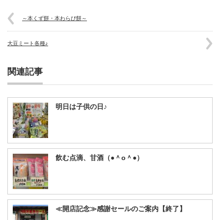
～本くず餅・本わらび餅～
大豆ミート各種♪
関連記事
明日は子供の日♪
飲む点滴、甘酒（●＾o＾●）
≪開店記念≫感謝セールのご案内【終了】