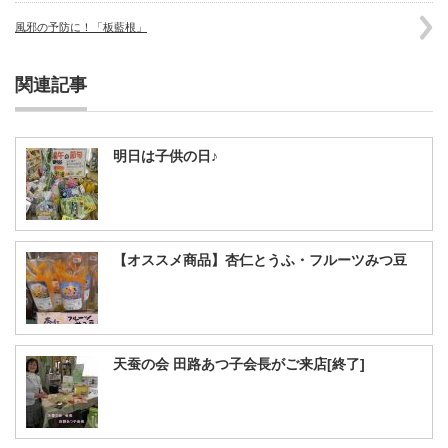
風邪の予防に！「板藍根」
関連記事
明日は子供の日♪
【オススメ商品】杏仁とうふ・フルーツみつ豆
天蚕の会 田路あつ子会長がご来店[終了]