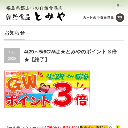
お知らせ
4/29～5/6GWは★とみやのポイント３倍
4.23
2025
★【終了】
と
ゴールデンウィークの
4/29(火)～5/6(火)
は
現金のお支払い
で「